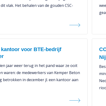
 dit vlak. Het behalen van de gouden CSC-
wee
gea
kantoor voor BTE-bedrijf
C
er
Ni
ien jaar weer terug in het pand waar ze ooit
Bes
n waren: de medewerkers van Kemper Beton
min
rg betrokken in december jl. een kantoor aan
Ned
rio