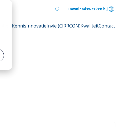
Downloads
Werken bij
mheid
Kennis
Innovatie
Invie (CIRRCON)
Kwaliteit
Contact
t