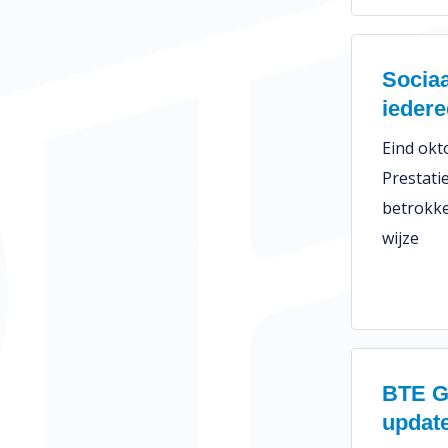
Socia
ieder
Eind okt
Prestati
betrokke
wijze
BTE G
updat