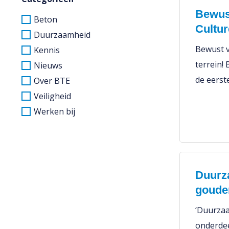
Bewust
Beton
Cultur
Duurzaamheid
Bewust v
Kennis
terrein! 
Nieuws
de eerst
Over BTE
Veiligheid
Werken bij
Duurz
gouden
‘Duurzaa
onderdee