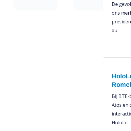
De gevol
ons merk
presiden
du
HoloLe
Romei
Bij BTE-
Atos en 
interact
HoloLe