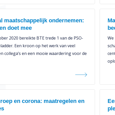
al maatschappelijk ondernemen:
Ma
een doet mee
be
ober 2020 bereikte BTE trede 1 van de PSO-
We 
eladder. Een kroon op het werk van veel
sch
n collega’s en een mooie waardering voor de
cen
opl
roep en corona: maatregelen en
Ee
es
ple