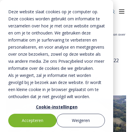
Deze website slaat cookies op je computer op.
Deze cookies worden gebruikt om informatie te
verzamelen over hoe je met onze website omgaat
en om je te onthouden. We gebruiken deze
Home
»
BTE - Nieuws & Media
»
BTE Groep neemt Hercules Beton over
informatie om je surfervaring te verbeteren en
Over ons
personaliseren, en voor analyse en meetgegevens
Over ons
Veiligheid
over onze bezoekers, zowel op deze website als
11 februari 2022
- Bijgewerkt op
21 december 2022
via andere media. Zie ons Privacybeleid voor meer
BTE-bedrijven
Duurzaamheid
BTE Groep neemt
informatie over de cookies die we gebruiken.
Als je weigert, zal je informatie niet worden
Historie
Hercules Beton over
Kennis
gevolgd bij je bezoek aan deze website. Er wordt
Nieuws & Media
Innovatie
een kleine cookie in je browser geplaatst om te
onthouden dat je niet gevolgd wilt worden.
Invie (CIRRCON)
Cookie-instellingen
Invie (CIRRCON)
Kwaliteit
Accepteren
Weigeren
Invie nieuws
Contact