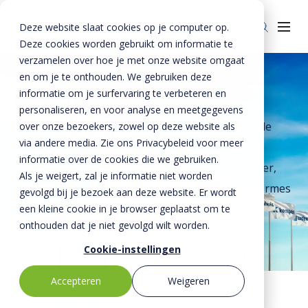
Deze website slaat cookies op je computer op.
Deze cookies worden gebruikt om informatie te
verzamelen over hoe je met onze website omgaat
en om je te onthouden. We gebruiken deze
BTE-bedrijven
informatie om je surfervaring te verbeteren en
Over ons
personaliseren, en voor analyse en meetgegevens
Over ons
Veiligheid
Wij zijn de BTE Groep: een ambitieuze en gezonde
over onze bezoekers, zowel op deze website als
via andere media. Zie ons Privacybeleid voor meer
onderneming waarin gespecialiseerde merken
BTE-bedrijven
Duurzaamheid
informatie over de cookies die we gebruiken.
samenkomen: ASCEM, Romein, Kemper, De Hamer,
Als je weigert, zal je informatie niet worden
Historie
Kennis
Lodewikus, De Meteoor, Steenhuis, Hercules, Hermes
gevolgd bij je bezoek aan deze website. Er wordt
Nieuws & Media
Innovatie
en Vebo Beton & Staal.
een kleine cookie in je browser geplaatst om te
onthouden dat je niet gevolgd wilt worden.
Invie (CIRRCON)
Cookie-instellingen
Invie (CIRRCON)
Kwaliteit
Accepteren
Weigeren
Invie nieuws
Contact
ASCEM B.V.