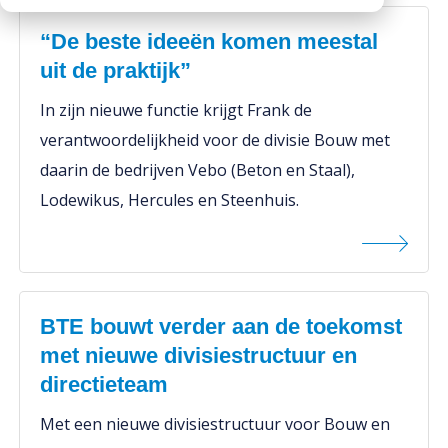
Beton
“De beste ideeën komen meestal
Duurzaamheid
Downloads
uit de praktijk”
Kennis
Werken bij
Nieuws
In zijn nieuwe functie krijgt Frank de
Over BTE
verantwoordelijkheid voor de divisie Bouw met
Veiligheid
daarin de bedrijven Vebo (Beton en Staal),
Werken bij
Lodewikus, Hercules en Steenhuis.
BTE bouwt verder aan de toekomst
met nieuwe divisiestructuur en
directieteam
Met een nieuwe divisiestructuur voor Bouw en