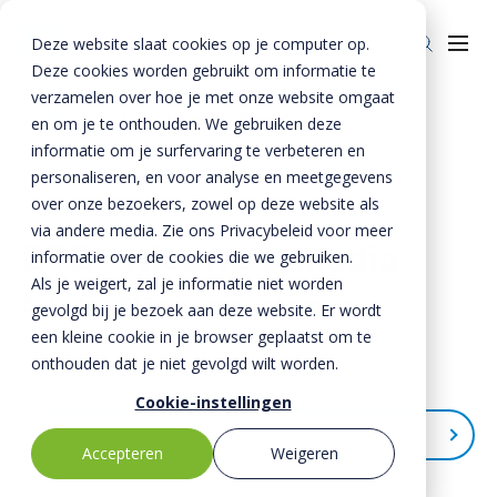
Deze website slaat cookies op je computer op.
Deze cookies worden gebruikt om informatie te
verzamelen over hoe je met onze website omgaat
Home
»
BTE - Nieuws & Media
en om je te onthouden. We gebruiken deze
informatie om je surfervaring te verbeteren en
Over ons
personaliseren, en voor analyse en meetgegevens
Over ons
Veiligheid
over onze bezoekers, zowel op deze website als
via andere media. Zie ons Privacybeleid voor meer
BTE-bedrijven
Duurzaamheid
BTE - Nieuws & Media
informatie over de cookies die we gebruiken.
Als je weigert, zal je informatie niet worden
Historie
Kennis
De laatste BTE-wetenswaardigheden
gevolgd bij je bezoek aan deze website. Er wordt
Nieuws & Media
Innovatie
een kleine cookie in je browser geplaatst om te
onthouden dat je niet gevolgd wilt worden.
Invie (CIRRCON)
Cookie-instellingen
Invie (CIRRCON)
Kwaliteit
Categorieën
Accepteren
Weigeren
Invie nieuws
Contact