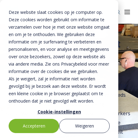
Deze website slaat cookies op je computer op.
Deze cookies worden gebruikt om informatie te
verzamelen over hoe je met onze website omgaat
en om je te onthouden. We gebruiken deze
Kwaliteit is het resultaat
informatie om je surfervaring te verbeteren en
Over ons
personaliseren, en voor analyse en meetgegevens
van een gezonde, goed
Over ons
Veiligheid
over onze bezoekers, zowel op deze website als
lopende organisatie
via andere media. Zie ons Privacybeleid voor meer
BTE-bedrijven
Duurzaamheid
informatie over de cookies die we gebruiken.
Kwaliteit is volgens ons het resultaat van een
Als je weigert, zal je informatie niet worden
Historie
Kennis
gezonde, goed lopende organisatie waar het prettig
gevolgd bij je bezoek aan deze website. Er wordt
Nieuws & Media
Innovatie
een kleine cookie in je browser geplaatst om te
werken is en we blijven onderzoeken hoe we steeds
onthouden dat je niet gevolgd wilt worden.
beter kunnen worden. De productbeleving,
Invie (CIRRCON)
Cookie-instellingen
samenwerking en communicatie tussen medewerkers
Invie (CIRRCON)
Kwaliteit
spelen hierbij een belangrijke rol. Daarom zijn we
Accepteren
Weigeren
Invie nieuws
Contact
dagelijks bezig met de verbetering van de kwaliteit