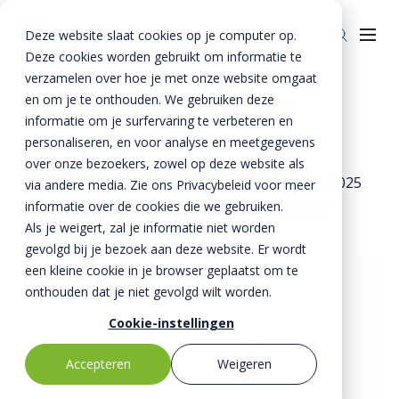
Deze website slaat cookies op je computer op.
Deze cookies worden gebruikt om informatie te
verzamelen over hoe je met onze website omgaat
en om je te onthouden. We gebruiken deze
Home
»
BTE - Nieuws & Media
»
BTE Academie gestart!
informatie om je surfervaring te verbeteren en
Over ons
personaliseren, en voor analyse en meetgegevens
Over ons
Veiligheid
over onze bezoekers, zowel op deze website als
22 december 2016
- Bijgewerkt op
9 december 2025
via andere media. Zie ons Privacybeleid voor meer
BTE-bedrijven
Duurzaamheid
BTE Academie gestart!
informatie over de cookies die we gebruiken.
Als je weigert, zal je informatie niet worden
Historie
Kennis
gevolgd bij je bezoek aan deze website. Er wordt
Nieuws & Media
Innovatie
een kleine cookie in je browser geplaatst om te
onthouden dat je niet gevolgd wilt worden.
Invie (CIRRCON)
Cookie-instellingen
Invie (CIRRCON)
Kwaliteit
Accepteren
Weigeren
Invie nieuws
Contact