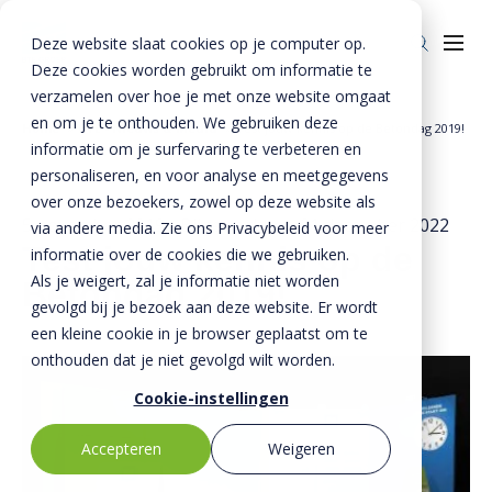
Deze website slaat cookies op je computer op.
Deze cookies worden gebruikt om informatie te
verzamelen over hoe je met onze website omgaat
en om je te onthouden. We gebruiken deze
Home
»
BTE - Nieuws & Media
»
Test jouw kennis op de Betondag 2019!
informatie om je surfervaring te verbeteren en
Over ons
personaliseren, en voor analyse en meetgegevens
Over ons
Veiligheid
over onze bezoekers, zowel op deze website als
5 november 2019
- Bijgewerkt op
21 december 2022
via andere media. Zie ons Privacybeleid voor meer
BTE-bedrijven
Duurzaamheid
Test jouw kennis op de
informatie over de cookies die we gebruiken.
Als je weigert, zal je informatie niet worden
Historie
Betondag 2019!
Kennis
gevolgd bij je bezoek aan deze website. Er wordt
Nieuws & Media
Innovatie
een kleine cookie in je browser geplaatst om te
onthouden dat je niet gevolgd wilt worden.
Invie (CIRRCON)
Cookie-instellingen
Invie (CIRRCON)
Kwaliteit
Accepteren
Weigeren
Invie nieuws
Contact