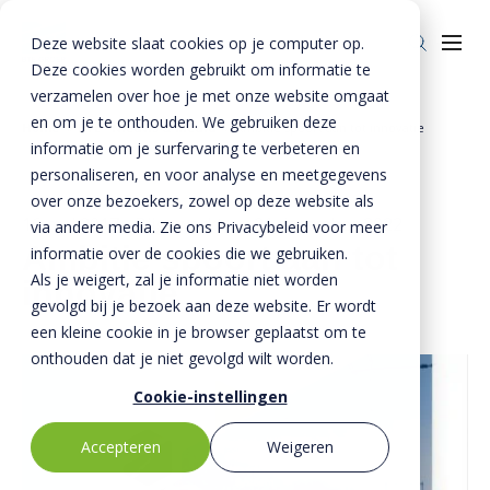
Deze website slaat cookies op je computer op.
Deze cookies worden gebruikt om informatie te
verzamelen over hoe je met onze website omgaat
en om je te onthouden. We gebruiken deze
Home
»
BTE - Nieuws & Media
»
Ambitie spoort aan tot innovatie
informatie om je surfervaring te verbeteren en
Over ons
personaliseren, en voor analyse en meetgegevens
Over ons
Veiligheid
over onze bezoekers, zowel op deze website als
16 mei 2017
- Bijgewerkt op
21 december 2022
via andere media. Zie ons Privacybeleid voor meer
BTE-bedrijven
Duurzaamheid
Ambitie spoort aan tot
informatie over de cookies die we gebruiken.
Als je weigert, zal je informatie niet worden
Historie
innovatie
Kennis
gevolgd bij je bezoek aan deze website. Er wordt
Nieuws & Media
Innovatie
een kleine cookie in je browser geplaatst om te
onthouden dat je niet gevolgd wilt worden.
Invie (CIRRCON)
Cookie-instellingen
Invie (CIRRCON)
Kwaliteit
Accepteren
Weigeren
Invie nieuws
Contact