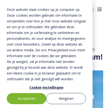
Deze website slaat cookies op je computer op.
Deze cookies worden gebruikt om informatie te
verzamelen over hoe je met onze website omgaat
en om je te onthouden. We gebruiken deze
Home
»
BTE - Nieuws & Media
»
Wij produceren duurzaam!
informatie om je surfervaring te verbeteren en
Over ons
personaliseren, en voor analyse en meetgegevens
Over ons
Veiligheid
over onze bezoekers, zowel op deze website als
10 oktober 2018
- Bijgewerkt op
9 december 2025
via andere media. Zie ons Privacybeleid voor meer
BTE-bedrijven
Duurzaamheid
Wij produceren duurzaam!
informatie over de cookies die we gebruiken.
Als je weigert, zal je informatie niet worden
Historie
Kennis
gevolgd bij je bezoek aan deze website. Er wordt
Nieuws & Media
Innovatie
een kleine cookie in je browser geplaatst om te
onthouden dat je niet gevolgd wilt worden.
Invie (CIRRCON)
Cookie-instellingen
Invie (CIRRCON)
Kwaliteit
Accepteren
Weigeren
Invie nieuws
Contact