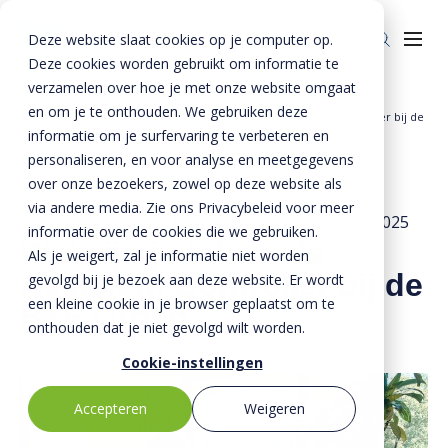
Deze website slaat cookies op je computer op.
Deze cookies worden gebruikt om informatie te
verzamelen over hoe je met onze website omgaat
en om je te onthouden. We gebruiken deze
Home
BTE - Nieuws &
Wat zijn je taken als Assistent Controller bij de
informatie om je surfervaring te verbeteren en
Over ons
»
Media
»
BTE Groep
personaliseren, en voor analyse en meetgegevens
Over ons
Veiligheid
over onze bezoekers, zowel op deze website als
via andere media. Zie ons Privacybeleid voor meer
BTE-bedrijven
Duurzaamheid
11 november 2022
- Bijgewerkt op
9 december 2025
informatie over de cookies die we gebruiken.
Wat zijn je taken als
Als je weigert, zal je informatie niet worden
Historie
Kennis
Assistent Controller bij de
gevolgd bij je bezoek aan deze website. Er wordt
Nieuws & Media
Innovatie
een kleine cookie in je browser geplaatst om te
BTE Groep
onthouden dat je niet gevolgd wilt worden.
Invie (CIRRCON)
Cookie-instellingen
Invie (CIRRCON)
Kwaliteit
Accepteren
Weigeren
Invie nieuws
Contact