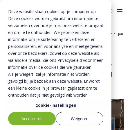
Deze website slaat cookies op je computer op.
Deze cookies worden gebruikt om informatie te
verzamelen over hoe je met onze website omgaat
en om je te onthouden. We gebruiken deze
Home
BTE - Nieuws & Media
Mengmeester: is dit een functie die bij jou
informatie om je surfervaring te verbeteren en
Over ons
»
»
past?
personaliseren, en voor analyse en meetgegevens
Over ons
Veiligheid
over onze bezoekers, zowel op deze website als
via andere media. Zie ons Privacybeleid voor meer
BTE-bedrijven
Duurzaamheid
14 november 2022
- Bijgewerkt op
2 januari 2023
informatie over de cookies die we gebruiken.
Mengmeester: is dit een
Als je weigert, zal je informatie niet worden
Historie
Kennis
functie die bij jou past?
gevolgd bij je bezoek aan deze website. Er wordt
Nieuws & Media
Innovatie
een kleine cookie in je browser geplaatst om te
onthouden dat je niet gevolgd wilt worden.
Invie (CIRRCON)
Cookie-instellingen
Invie (CIRRCON)
Kwaliteit
Accepteren
Weigeren
Invie nieuws
Contact