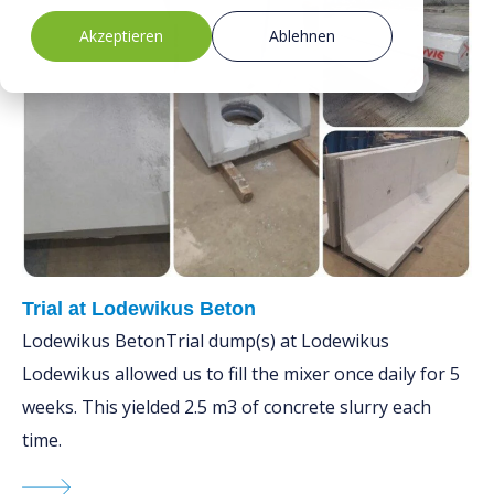
Nachrichten & Medien
Akzeptieren
Ablehnen
Arbeiten bei
Trial at Lodewikus Beton
Lodewikus BetonTrial dump(s) at Lodewikus
Lodewikus allowed us to fill the mixer once daily for 5
weeks. This yielded 2.5 m3 of concrete slurry each
time.