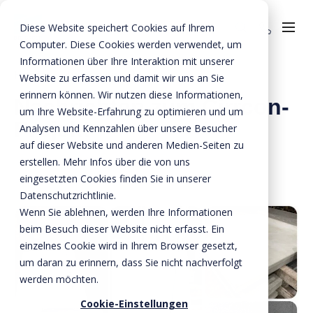
Diese Website speichert Cookies auf Ihrem
Computer. Diese Cookies werden verwendet, um
Informationen über Ihre Interaktion mit unserer
Über uns
Home
»
Invie overzicht
Website zu erfassen und damit wir uns an Sie
erinnern können. Wir nutzen diese Informationen,
Sicherheit
Nachrichten zum Cirrcon-
um Ihre Website-Erfahrung zu optimieren und um
Projekt
Nachhaltigkeit
Analysen und Kennzahlen über unsere Besucher
auf dieser Website und anderen Medien-Seiten zu
Wissen
erstellen. Mehr Infos über die von uns
eingesetzten Cookies finden Sie in unserer
Innovation
Datenschutzrichtlinie.
Invie (CIRRCON)
Wenn Sie ablehnen, werden Ihre Informationen
beim Besuch dieser Website nicht erfasst. Ein
Invie (CIRRCON)
Qualität
einzelnes Cookie wird in Ihrem Browser gesetzt,
um daran zu erinnern, dass Sie nicht nachverfolgt
Invie Nachrichten
Kontakt
werden möchten.
Cookie-Einstellungen