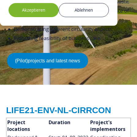
Avoiding primary material use and reducing waste;
Nachrichten & Medien
Akzeptieren
Ablehnen
Demonstrating excellent technical performance of
Arbeiten bei
the concrete elements;
Demonstrating different circularity aspects;
Evaluating feasibility of business case.
(Pilot)projects and latest news
LIFE21-ENV-NL-CIRRCON
Project
Duration
Project's
locations
implementors