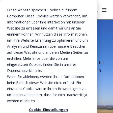
Diese Website speichert Cookies auf Ihrem
Computer. Diese Cookies werden verwendet, um
Informationen über Ihre Interaktion mit unserer
Über uns
Website zu erfassen und damit wir uns an Sie
Circular reinforced
erinnern können. Wir nutzen diese Informationen,
Sicherheit
um Ihre Website-Erfahrung zu optimieren und um
concrete with upgraded
Nachhaltigkeit
Analysen und Kennzahlen über unsere Besucher
waste (CIRRCON)
auf dieser Website und anderen Medien-Seiten zu
Wissen
erstellen. Mehr Infos über die von uns
The CIRRCON Project has received funding from the
eingesetzten Cookies finden Sie in unserer
Innovation
LIFE Programme of the European Union. The main
Datenschutzrichtlinie.
Invie (CIRRCON)
Wenn Sie ablehnen, werden Ihre Informationen
objective of the project is production of circular
beim Besuch dieser Website nicht erfasst. Ein
(reinforced) concrete elements. We do so by:
Invie (CIRRCON)
Qualität
einzelnes Cookie wird in Ihrem Browser gesetzt,
um daran zu erinnern, dass Sie nicht nachverfolgt
Invie Nachrichten
Kontakt
Upgrading waste streams into a binder for
werden möchten.
concrete;
Cookie-Einstellungen