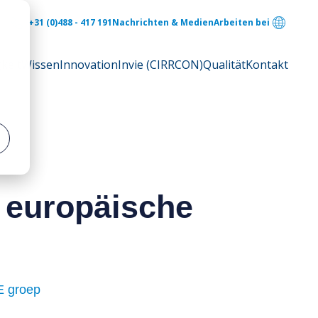
+31 (0)488 - 417 191
Nachrichten & Medien
Arbeiten bei
keit
Wissen
Innovation
Invie (CIRRCON)
Qualität
Kontakt
 europäische
 groep